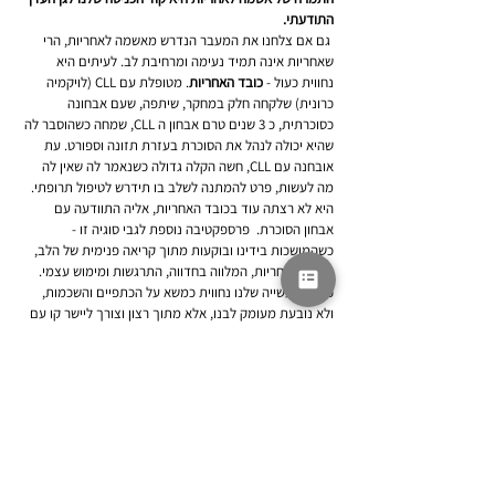
התודעתי.
 גם אם צלחנו את המעבר הנדרש מאשמה לאחריות, הרי 
שאחריות אינה תמיד נעימה ומרחיבת לב. לעיתים היא 
נחווית כעול - 
כובד האחריות
. מטופלת עם CLL (לויקמיה 
כרונית) שלקחה חלק במחקר, שיתפה, שעם אבחונה 
כסוכרתית, כ 3 שנים טרם אבחון ה CLL, שמחה כשהוסבר לה 
שהיא יכולה לנהל את הסוכרת בעזרת תזונה וספורט. עת 
אובחנה עם CLL, חשה הקלה גדולה כשנאמר לה שאין לה 
מה לעשות, פרט להמתנה לשלב בו תידרש לטיפול תרופתי. 
היא לא רצתה עוד בכובד האחריות, אליה התוודעה עם 
אבחון הסוכרת.  פרספקטיבה נוספת לגבי סוגיה זו - 
כשהמושכות בידינו ובוקעות מתוך קריאה פנימית של הלב, 
הרי שזו אחריות, המלווה בחדווה, התרגשות ומימוש עצמי. 
כאשר העשייה שלנו נחווית כמשא על הכתפיים והשכמות, 
ולא נובעת מעומק לבנו, אלא מתוך רצון וצורך ליישר קו עם 
החוץ, נחוש את 'כובד האחריות'. רק לעצום עיניים, 
להתחבר 
לגוף
, והידיעה וההבדלה בין אחריות מתרוננת לבין כובד 
אחריות מעיק תהיינה ברורות. 
שווה קריאה