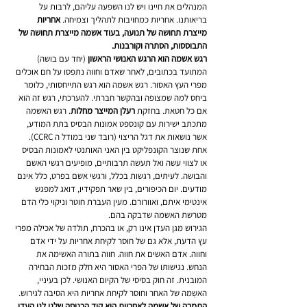
המנהלים את חיינו ויש לנו השפעה עליהם, לרבות על 
בריאותנו. אחריות כמחויבות לתהליך וצמיחה. 
אחריות 
מייצרת תחושה של תנועה, בעוד אשמה מייצרת תחושה של 
התבוססות, הסתרה וקורבנות.
רגש אשמה הוא הרגש האנושי הראשון
 (יחד עם בושה) 
המתועד בכתובים, לאחר שאדם וחווה נתפסו על חם אוכלים 
מפרי העץ האסור. רגש אשמה הוא רגש התייחסותי, כלומר 
ביחס למה שמצופה ובהקשר חברתי. להערכתי, רגש זה הוא 
אם כל חטאת. בחזקת 
רעלן המייצר מחלות
. רגש האשמה 
מתכתב ישירות עם קונספט אמונות הבסיס בתת המודע, 
אשר נושאות את דגל הריצוי (רובד שני במודל ה CCRC). 
אחת שנוצר הקונפליקט בין האני האותנטי לאמונות הבסיס 
או לצווי עשה ואל תעשה תרבותיים, מופיעים רגשי האשם 
והבושה. לעיתים, רגשות בכלל, ורגשי אשם בפרט, כלל אינם 
מודעים. יום הכיפורים, בין שאר תפקידיו, דואג למפגש 
אינטימי איתם, ואוורורם. מעין העברת חוטר וניקוי כלי הדם 
מטרשת האשמה שדבקה בהם. 
הגירוש מגן העדן אינו רק, או בהכרח, תולדה של אכילה מפרי 
עץ הדעת, אלא גם של חוסר לקיחת אחריות על ידי אדם 
וחווה. אדם האשים את חווה. חווה בתורה האשימה את 
הנחש. נגישותו של הפרי האסור היא חלק מזכות הבחירה 
המובנית. זה חוק בסיסי של הקיום האנושי. לכן בעיניי, 
האשׇמה של האחר וחוסר לקיחת אחריות היא הסיבה לגירוש. 
התמרה של אשמה לאחריות היא קוד הכניסה שלנו לגן העדן 