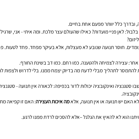
ה, ובדרך כלל יוותר מפעם אחת בחיים.
לבול: לאן פניי מועדות? כאילו שהעולם עצר מלכת. ומה איתי - אני, שרגיל
ליזום?
ומדים. חוסר תנועה שנובע לא מעצלות, אלא בעיקר מפחד. פחד לטעות. פח
אחר: עצירה לצמיחה ולהטענה. כמו רחם. כמו דב בשינת החורף.
ת להתמסר לתהליך מבלי לדעת מה בדיוק יצמח ממנו. בלי לדרוש ולצפות לת
שבו סטגנציה ואינקובציה יכולות לדור בכפיפה: לכאורה אין תנועה - סטגנצי
נקובציה. 
 האם יש תנועה או אין תנועה, אלא 
מה איכות העצירה
: האם זו קפיאה מתו
תנו הוא לא להאיץ את הגלגל –אלא להסכים לרדת ממנו לרגע.