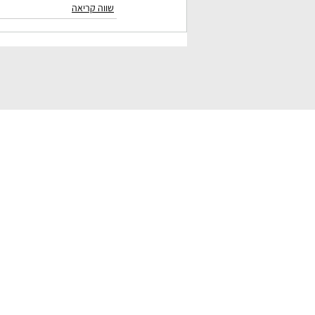
שווה קריאה
 RE-CODING
מודל CCRC
הכשרת מט
סדנאות למ