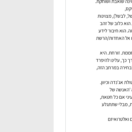
אינה שואבת ושוחקת.
קס, 
ת (למשל, לבשל), מצוינות 
המצוינות הוא כלוב של זהב 
. הוא חיבור לידע 
נו אל האחדות/הרשת 
מת. זורחת. היא 
 כך, עלינו להיפרד 
לבחירה במרחב הזה, 
ת אג'נדה וכיוון. 
 'האנשה של 
יני אם כל חטאת, 
ת, מבלי שתתגלע 
האחר. אגואיזם ואלטרואיזם 