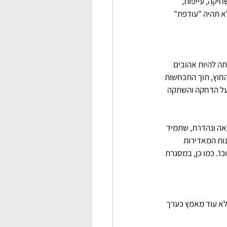
חיקה, עייפות, 
ת, עומס ואף במחלות פיזיות.  עשיה מתוך Being לא רק שלא תהיה "עודפת" 
ה להיות אהובים 
החוץ, תוך התכחשות 
 על הדחקה והשתקה 
אה ונהדרת, שתמיד 
ה מאד אמונות המאדירות 
'. כמו כן, במסגרת 
לא עוד מאמץ כערך 