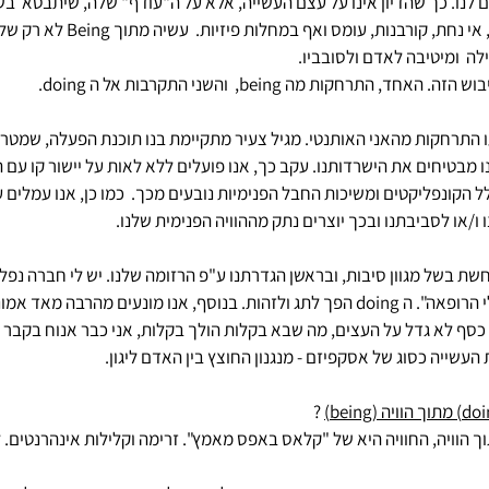
ים לנו. כך שהדיון אינו על עצם העשייה, אלא על ה"עודף" שלה, שיתבטא  בש
תשישות, עצב, תסכול, כעס, אי נחת, קורבנו
לה  ומיטיבה לאדם ולסובביו.
 התרחקות מה being,  והשני התקרבות אל ה doing.
 התרחקות מהאני האותנטי. מגיל צעיר מתקיימת בנו תוכנת הפעלה, שמטרת
נו מבטיחים את הישרדותנו. עקב כך, אנו פועלים ללא לאות על יישור קו עם 
ל הקונפליקטים ומשיכות החבל הפנימיות נובעים מכך.  כמו כן, אנו עמלים
ו/או לסביבתנו ובכך יוצרים נתק מההוויה הפנימית שלנו.
ת בשל מגוון סיבות, ובראשן הגדרתנו ע"פ הרזומה שלנו. יש לי חברה נפל
מציגה אותי למכריה כ"שירלי הרופאה". ה doing הפך לתג ולזהות. בנוסף, אנו מונעים מהרב
 כסף לא גדל על העצים, מה שבא בקלות הולך בקלות, אני כבר אנוח בקבר וכו
עשייה כסוג של אסקפיזם - מנגנון החוצץ בין האדם ליגון. 
 ?
 הוויה, החוויה היא של "קלאס באפס מאמץ". זרימה וקלילות אינהרנטים. 