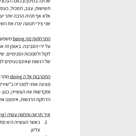
שהינה במינון ובכוונה הנכונ
אלא אף תהיה הרבה יותר יעי
שני צירי תנועה יצרו את השיבוש הזה. האחד,
התרחקות מה being
 משמעו
על ידי הסביבה. באופן זה א
לקול ולסמכות הפנימיים. של
של רגשות שאינם נעימים לנו 
התקרבות אל ה doing 
מתרחש
ומקדשות את העשייה, כגון -
הדחקת הרגשות, אימצנו את ה
איך תראה ותחווה עשיה (doing) מתוך הוויה (being)
כאשר העשייה היא מתוך
עליון.