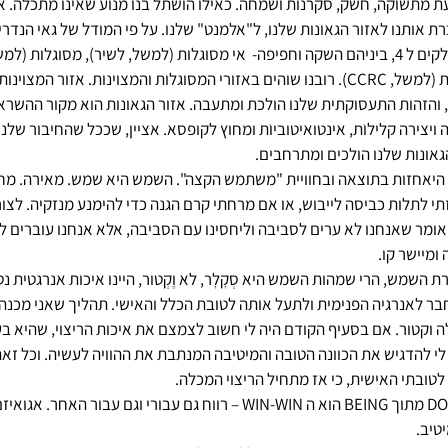
עת מתשוקה, חשק, סקרנות ושמחה. כאילו הושתל בנו מנוע שאינו מתכלה. 
ת אותנו לאזור הגאונות שלנו, ל"אלמנט" שלנו. על פי המודל של גאי הנדרי
אזורי העשייה שלנו נחלקים ל 4, ביניהם השקה וחפיפה-  אי מסוגלות (למשל, לשיר), מסוגלו
(למשל, רפואה) וגאונות (למשל, CCRC). רובנו שוהים באזורי המסוגלות והמצוינות. אזור 
 והזהות התעסוקתית שלנו הולכת ומתעבה. אזור הגאונות הוא מקור ההשראה
יצירה קלילוֺת, אינטואיטוביוֺת ומחוץ לקופסא. אציין, שככל שהחיבור של
גאונות שלנו הולכים ומתרחבים.
ן היאחזות בתוצאה ובחוויית "משתמש הקצה". השמש היא שמש. מאירה. מחמ
 לתלות כביסה לייבוש, או אם מרחתי קרם הגנה כדי להימנע מנזקיה. לצורך
ה אומר שאנחנו לא ערים לסביבה וליחסינו עם הסביבה, אלא אנחנו עוברים 
ומיישר קו.
שמש, הרי שמהות השמש היא סְקׇלׇר, לא וֶקְטור, היינו איכות אנרגטית נטול
בר לאנרגיה הפנימית ולתעל אותה לטובת הכלל והאישי. תהליך שאני מכנה
לה וקטור. אם בסעיף הקודם היה לי חשוב לצמצם את איכות הריצוי, שהיא בע
י להדגיש את הכוונה הטובה והמיטיבה המנתבת את ההוויה לעשיה. וכל זא
לטובתי האישית, כי אז מתחיל הריצוי המכלה.
 אחד ממאפייני ה DOING מתוך BEING הוא ה WIN-WIN – רווח גם עבורי וגם עבור 
טיב.