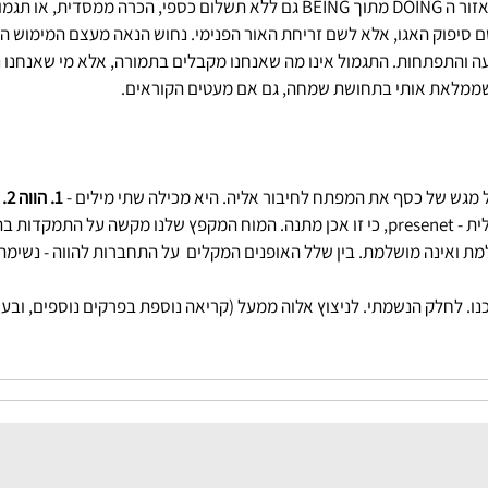
אנחנו מוכנים להיות באזור ה DOING מתוך BEING גם ללא תשלום כספי, הכרה ממסדית
 סיפוק האגו, אלא לשם זריחת האור הפנימי. נחוש הנאה מעצם המימוש הפנ
ה והתפתחות. התגמול אינו מה שאנחנו מקבלים בתמורה, אלא מי שאנחנו נה
ממלאת אותי בתחושת שמחה, גם אם מעטים הקוראים.    
ל מגש של כסף את המפתח לחיבור אליה. היא מכילה שתי מילים - 
1. הווה 2. יהוה.
הווה - עכשיו. נוכחות. ובאנגלית - presenet, כי זו אכן מתנה. המוח המקפץ שלנו מקשה על התמק
ת ואינה מושלמת. בין שלל האופנים המקלים  על התחברות להווה - נשימה 
כנו. לחלק הנשמתי. לניצוץ אלוה ממעל (קריאה נוספת בפרקים נוספים, ובעי